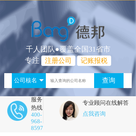
千人团队●覆盖全国31省市
专注
注册公司
记账报税
查询
公司核名
服务
专业顾问在线解答
热线
点我咨询
400-
968-
8597