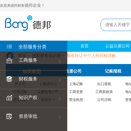
德邦企业！
欢迎来德邦财务
首页
公益注册公司
全部服务分类
首页
德邦财务知识库
股权转让中个人所得税详解
>
>
工商服务
知识类型
注册公司
记账报税
财税服务
开公司
上海进出口
上海记账
出口退税
地
代理记账
注册前海公司
工商变更
工商新政策
地
知识产权
进出口权
五证合一
营业执照
公司注销
变
资质审批