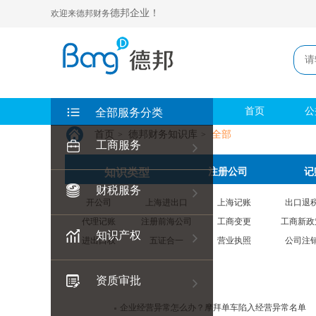
德邦企业！
欢迎来德邦财务
首页
公
全部服务分类
首页
德邦财务知识库
全部
>
>
工商服务
知识类型
注册公司
记
财税服务
开公司
上海进出口
上海记账
出口退
代理记账
注册前海公司
工商变更
工商新政
知识产权
进出口权
五证合一
营业执照
公司注
资质审批
企业经营异常怎么办？摩拜单车陷入经营异常名单