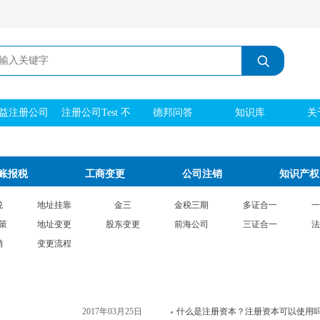
益注册公司
注册公司Test 不
德邦问答
知识库
关
刻章 实际地址
账报税
工商变更
公司注销
知识产权
税
地址挂靠
金三
金税三期
多证合一
一
策
地址变更
股东变更
前海公司
三证合一
法
销
变更流程
2017年03月25日
什么是注册资本？注册资本可以使用