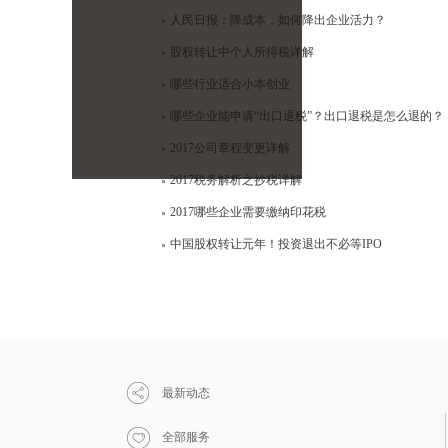
人民日报：降成本，如何降出企业活力？
股权转让中个人所得税详解
哪些行业适合小本创业
哪些企业能申请“出口退税”？出口退税是怎么退的？
2017公司章程变更详解
2017税务解析之抄税详解
2017哪些企业需要缴纳印花税
中国股权转让元年！投资退出不必等IPO
最新动态
全部服务